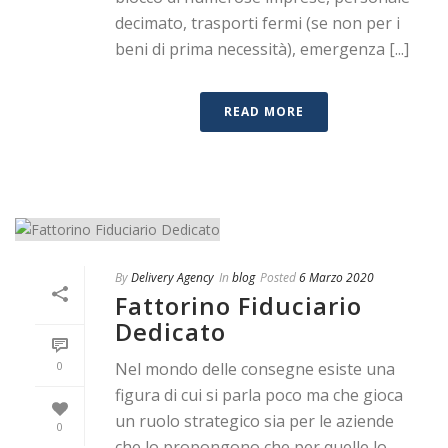
decimato, trasporti fermi (se non per i
beni di prima necessità), emergenza [...]
READ MORE
By
Delivery Agency
In
blog
Posted
6 Marzo 2020
Fattorino Fiduciario
Dedicato
0
Nel mondo delle consegne esiste una
figura di cui si parla poco ma che gioca
un ruolo strategico sia per le aziende
0
che lo propongono che per quelle lo