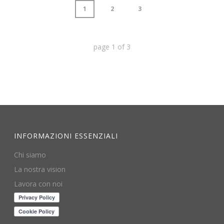
1
2
3
page
1
of
3
INFORMAZIONI ESSENZIALI
Chi siamo
La nostra vision
Lavora con noi