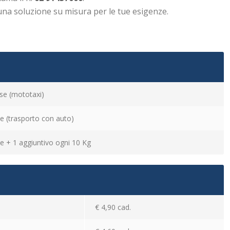
una soluzione su misura per le tue esigenze.
se (
mototaxi
)
se (trasporto con auto)
se + 1 aggiuntivo ogni 10 Kg
€ 4,90 cad.