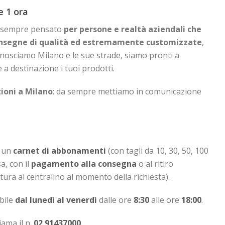
e 1 ora
da sempre pensato
per persone e realtà aziendali che
onsegne di qualità ed estremamente customizzate
,
onosciamo Milano e le sue strade, siamo pronti a
a destinazione i tuoi prodotti.
zioni a Milano
: da sempre mettiamo in comunicazione
o un
carnet di abbonamenti
(con tagli da 10, 30, 50, 100
a, con il
pagamento alla consegna
o al ritiro
tura al centralino al momento della richiesta).
bile
dal lunedì al venerdì
dalle ore
8:30
alle ore
18:00
.
ama il n.
02 91437000
.