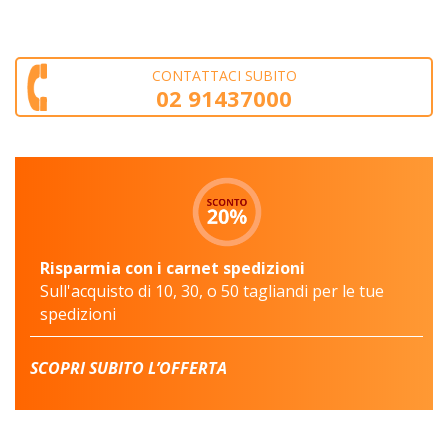
CONTATTACI SUBITO
02 91437000
Risparmia con i carnet spedizioni
Sull'acquisto di 10, 30, o 50 tagliandi per le tue
spedizioni
SCOPRI SUBITO L’OFFERTA