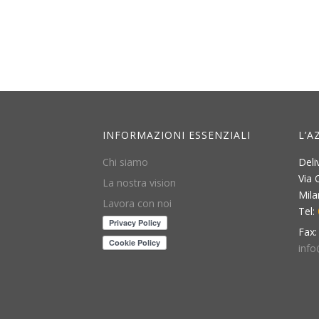
INFORMAZIONI ESSENZIALI
L’A
Chi siamo
Deli
Via 
La nostra vision
Mil
Lavora con noi
Tel:
Fax
info