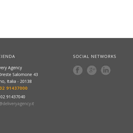
ZIENDA
SOCIAL NETWORKS
very Agency
Oreste Salomone 43
ano
,
Italia
-
20138
02 91437000
:
02 91437040
@deliveryagency.it