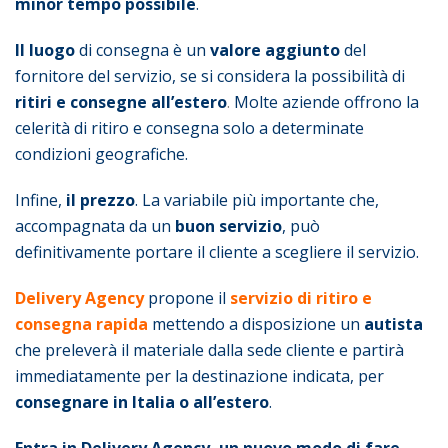
minor tempo possibile
.
Il luogo
di consegna è un
valore aggiunto
del
fornitore del servizio, se si considera la possibilità di
ritiri e consegne all’estero
.
Molte aziende offrono la
celerità di ritiro e consegna solo a determinate
condizioni geografiche.
Infine,
il prezzo
. La variabile più importante che,
accompagnata da un
buon servizio
, può
definitivamente portare il cliente a scegliere il servizio.
Delivery Agency
propone il
servizio di ritiro e
consegna rapida
mettendo a disposizione un
autista
che preleverà il materiale dalla sede cliente e partirà
immediatamente per la destinazione indicata, per
consegnare in Italia o all’estero
.
Entra in Delivery Agency, un nuovo modo di fare