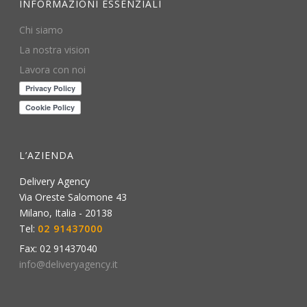
INFORMAZIONI ESSENZIALI
Chi siamo
La nostra vision
Lavora con noi
L’AZIENDA
Delivery Agency
Via Oreste Salomone 43
Milano
,
Italia
-
20138
Tel:
02 91437000
Fax:
02 91437040
info@deliveryagency.it