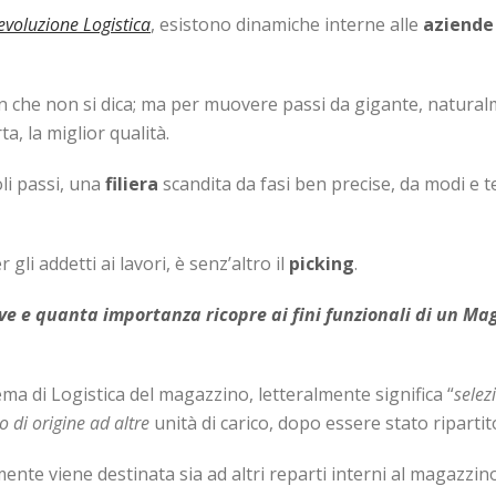
’evoluzione Logistica
, esistono dinamiche interne alle
aziende
n che non si dica; ma per muovere passi da gigante, naturalmen
a, la miglior qualità.
oli passi, una
filiera
scandita da fasi ben precise, da modi e t
gli addetti ai lavori, è senz’altro il
picking
.
erve e quanta importanza ricopre ai fini funzionali di un Ma
tema di Logistica del magazzino, letteralmente significa “
selez
o di origine ad altre
unità di carico, dopo essere stato ripartit
te viene destinata sia ad altri reparti interni al magazzino