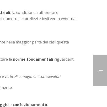
triali
, la condizione sufficiente e
l numero dei prelievi e invii verso eventuali
nte nella maggior parte dei casi questa
ttare le
norme fondamentali
riguardanti
 e verticali e magazzini con elevatori
.
camente.
aggio
e
confezionamento
.