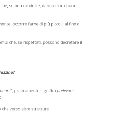
che, se ben condotte, danno i loro buoni
te, occorre farne di più piccoli, al fine di
empi che, se rispettati, possono decretare il
gazzino?
ionare
”, praticamente significa
prelevare
o.
 che verso altre strutture.