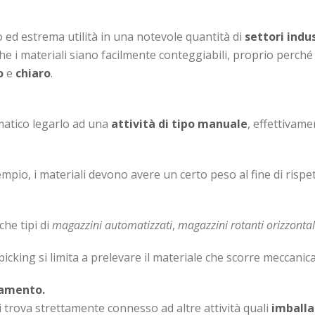
ed estrema utilità in una notevole quantità di
settori
indus
e i materiali siano facilmente conteggiabili, proprio perché i
o
e
chiaro
.
matico legarlo ad una
attività di tipo manuale
, effettivame
empio, i materiali devono avere un certo peso al fine di rispe
che tipi di
magazzini automatizzati
,
magazzini rotanti orizzontali
l picking si limita a prelevare il materiale che scorre meccani
namento.
 si trova strettamente connesso ad altre attività quali
imball