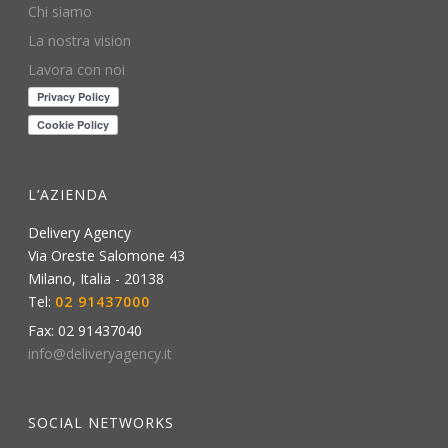
Chi siamo
La nostra vision
Lavora con noi
L’AZIENDA
Delivery Agency
Via Oreste Salomone 43
Milano
,
Italia
-
20138
Tel:
02 91437000
Fax:
02 91437040
info@deliveryagency.it
SOCIAL NETWORKS