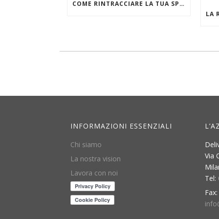
COME RINTRACCIARE LA TUA SPEDIZIONE
INFORMAZIONI ESSENZIALI
L’A
Chi siamo
Deli
Via 
La nostra vision
Mil
Lavora con noi
Tel:
Fax
info