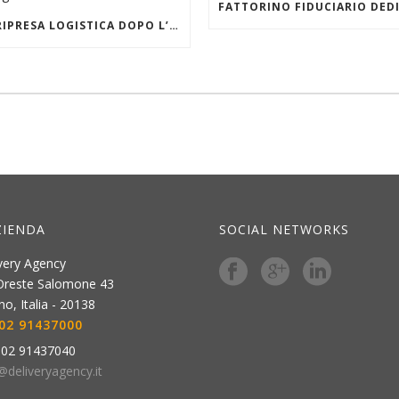
LA RIPRESA LOGISTICA DOPO L’EMERGENZA COVID
ZIENDA
SOCIAL NETWORKS
very Agency
Oreste Salomone 43
ano
,
Italia
-
20138
02 91437000
:
02 91437040
@deliveryagency.it