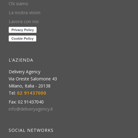
Chi siamo
La nostra vision
Lavora con noi
L’AZIENDA
Delivery Agency
Via Oreste Salomone 43
Milano
,
Italia
-
20138
Tel:
02 91437000
Fax:
02 91437040
info@deliveryagency.it
SOCIAL NETWORKS