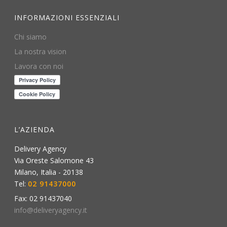
INFORMAZIONI ESSENZIALI
Chi siamo
La nostra vision
Lavora con noi
L’AZIENDA
Delivery Agency
Via Oreste Salomone 43
Milano
,
Italia
-
20138
Tel:
02 91437000
Fax:
02 91437040
info@deliveryagency.it