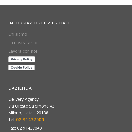
INFORMAZIONI ESSENZIALI
Chi siamo
La nostra vision
Lavora con noi
L’AZIENDA
Delivery Agency
Via Oreste Salomone 43
Milano
,
Italia
-
20138
Tel:
02 91437000
Fax:
02 91437040